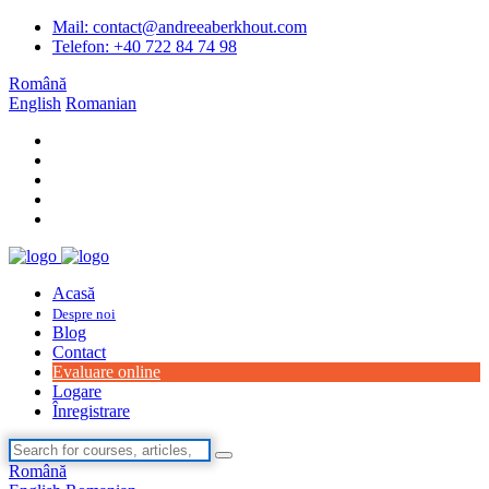
Mail: contact@andreeaberkhout.com
Telefon: +40 722 84 74 98
Română
English
Romanian
Acasă
Despre noi
Blog
Contact
Evaluare online
Logare
Înregistrare
Română