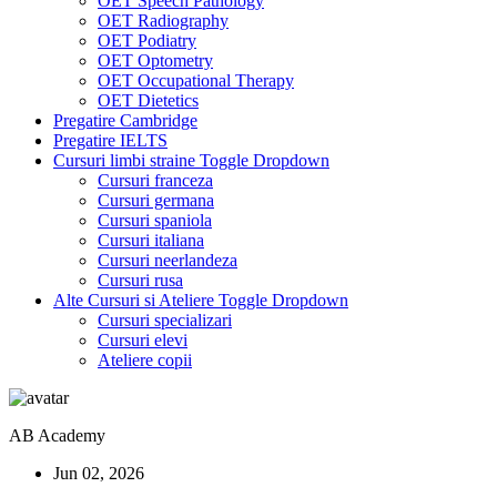
OET Speech Pathology
OET Radiography
OET Podiatry
OET Optometry
OET Occupational Therapy
OET Dietetics
Pregatire Cambridge
Pregatire IELTS
Cursuri limbi straine
Toggle Dropdown
Cursuri franceza
Cursuri germana
Cursuri spaniola
Cursuri italiana
Cursuri neerlandeza
Cursuri rusa
Alte Cursuri si Ateliere
Toggle Dropdown
Cursuri specializari
Cursuri elevi
Ateliere copii
AB Academy
Jun 02, 2026