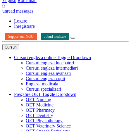
English
Romanian
0
unread messages
Logare
Înregistrare
Support our NGO
Joburi medicale
Cursuri
Cursuri engleza online
Toggle Dropdown
Cursuri engleza incepatori
Cursuri engleza intermediari
Cursuri engleza avansati
Cursuri engleza copii
Engleza medicala
Cursuri specializari
Pregatire OET
Toggle Dropdown
OET Nursing
OET Medicine
OET Pharmacy
OET Dentistry
OET Physiotherapy
OET Veterinary Science