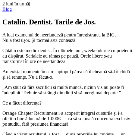
2 luni în urmă
|
Blog
Catalin. Dentist. Tarile de Jos.
A luat examenul de neerlandeză pentru înregistrarea la BIG.
Nu a fost ușor. Și tocmai asta contează.
Cătălin este medic dentist. În ultimele luni, weekendurile cu prietenii
au dispărut. Serialele au rămas pe pauză. Orele libere s-au
transformat în ore de neerlandeză.
Au existat momente în care laptopul părea că îl cheamă să-l închidă
și să renunțe. Nu a făcut-o.
„Am știut că fără sacrificii și multă muncă, niciun vis nu poate fi
îndeplinit. Trebuie să strângi din dinți și să mergi mai departe.”
Ce a făcut diferența?
Orange Chapter Recruitment i-a acoperit integral cursurile și i-a
oferit o bursă lunară de 1.000€ — ca să se poată concentra exclusiv
pe studiu, fără presiunea financiară.
Când a văzut rezultatul, a fost — după propriile lui cuvinte — un